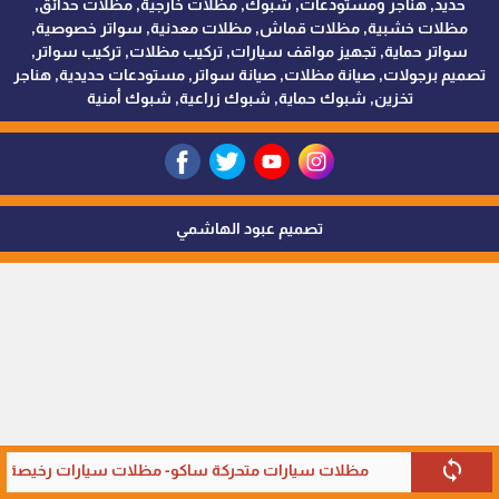
حديد, هناجر ومستودعات, شبوك, مظلات خارجية, مظلات حدائق,
مظلات خشبية, مظلات قماش, مظلات معدنية, سواتر خصوصية,
سواتر حماية, تجهيز مواقف سيارات, تركيب مظلات, تركيب سواتر,
تصميم برجولات, صيانة مظلات, صيانة سواتر, مستودعات حديدية, هناجر
تخزين, شبوك حماية, شبوك زراعية, شبوك أمنية
تصميم عبود الهاشمي
sync
مظلات سيارات متحركة ساكو- مظلات سيارات رخيصة في