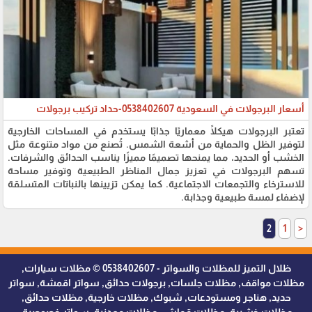
أسعار البرجولات في السعودية 0538402607-حداد تركيب برجولات
تعتبر البرجولات هيكلًا معماريًا جذابًا يستخدم في المساحات الخارجية
لتوفير الظل والحماية من أشعة الشمس. تُصنع من مواد متنوعة مثل
الخشب أو الحديد، مما يمنحها تصميمًا مميزًا يناسب الحدائق والشرفات.
تسهم البرجولات في تعزيز جمال المناظر الطبيعية وتوفير مساحة
للاسترخاء والتجمعات الاجتماعية. كما يمكن تزيينها بالنباتات المتسلقة
لإضفاء لمسة طبيعية وجذابة.
2
1
<
ظلال التميز للمظلات والسواتر - 0538402607 © مظلات سيارات,
مظلات مواقف, مظلات جلسات, برجولات حدائق, سواتر اقمشة, سواتر
حديد, هناجر ومستودعات, شبوك, مظلات خارجية, مظلات حدائق,
مظلات خشبية, مظلات قماش, مظلات معدنية, سواتر خصوصية,