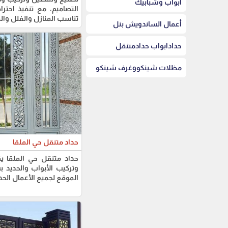
أبواب وشبابيك
التصاميم، مع تنفيذ احترا
تناسب المنازل والفلل وا
أعمال الساندويش بنل
حدادابواب حدادمتنقل
مظلات شينكووغرف شينكو
حداد متنقل حي الملقا
حداد متنقل حي الملقا ي
وتركيب الأبواب والحديد 
الموقع لجميع الأعمال الحد