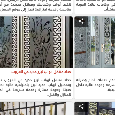
في وخامات عالية الجودة
تنفيذ أبواب وشبابيك وهياكل حديدية مع أس
لمنشآت.
مناسبة وخدمة احترافية تصل إلى موقع العميل.
e
share
حداد متنقل ابواب ليزر حديد حي الغروب
قدم خدمات لحام وصيانة
حداد متنقل ابواب ليزر حديد حي الغروب تر
بسرعة وجودة عالية داخل
وتفصيل ابواب حديد ليزر باحترافية عالية تص
يدية.
حديثة وجودة ممتازة وخدمة سريعة في الم
للمنازل والفلل.
e
share