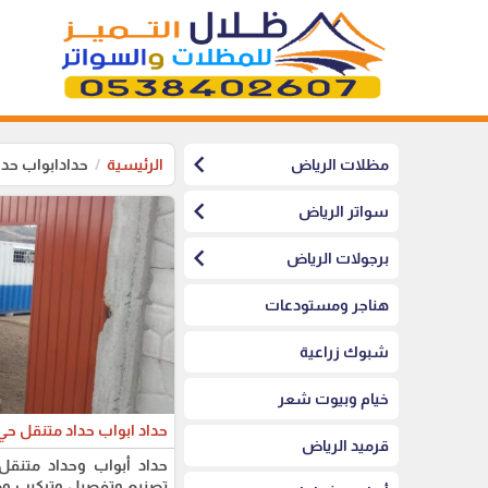
chevron_left
مظلات الرياض
الرئيسية
حدادابواب حد
chevron_left
سواتر الرياض
chevron_left
برجولات الرياض
هناجر ومستودعات
شبوك زراعية
خيام وبيوت شعر
حداد ابواب حداد متنقل حي
قرميد الرياض
حداد أبواب وحداد متنق
تصنيع وتفصيل وتركيب وصي