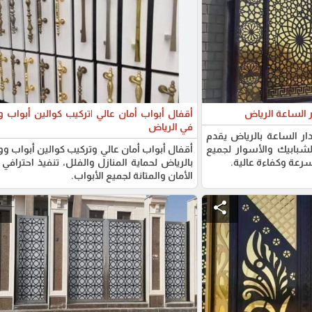
 الساعة الرياض
أقفال أبواب أمان عالي |تركيب كوالين أبواب
في الرياض
ر الساعة بالرياض يقدم
لشبابيك والأسوار لجميع
أقفال أبواب أمان عالي وتركيب كوالين أبواب 
رعة وكفاءة عالية.
بالرياض لحماية المنازل والفلل، تنفيذ احترافي 
الأمان والمتانة لجميع الأبواب.
e
share