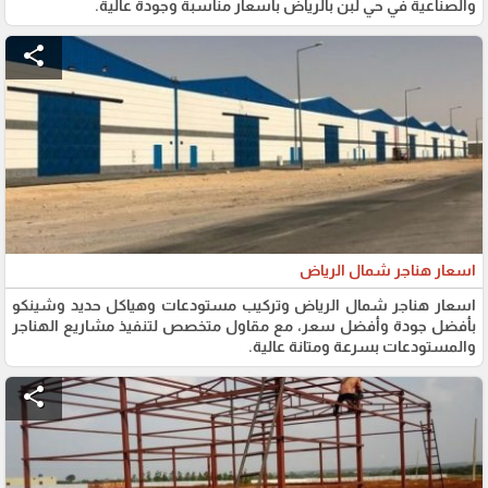
والصناعية في حي لبن بالرياض بأسعار مناسبة وجودة عالية.
share
اسعار هناجر شمال الرياض
اسعار هناجر شمال الرياض وتركيب مستودعات وهياكل حديد وشينكو
بأفضل جودة وأفضل سعر، مع مقاول متخصص لتنفيذ مشاريع الهناجر
والمستودعات بسرعة ومتانة عالية.
share