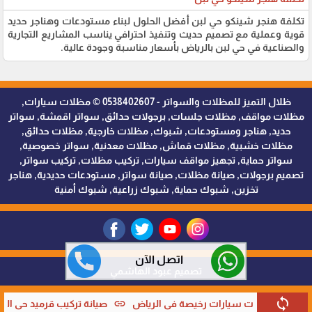
تكلفة هنجر شينكو حي لبن أفضل الحلول لبناء مستودعات وهناجر حديد
قوية وعملية مع تصميم حديث وتنفيذ احترافي يناسب المشاريع التجارية
والصناعية في حي لبن بالرياض بأسعار مناسبة وجودة عالية.
ظلال التميز للمظلات والسواتر - 0538402607 © مظلات سيارات,
مظلات مواقف, مظلات جلسات, برجولات حدائق, سواتر اقمشة, سواتر
حديد, هناجر ومستودعات, شبوك, مظلات خارجية, مظلات حدائق,
مظلات خشبية, مظلات قماش, مظلات معدنية, سواتر خصوصية,
سواتر حماية, تجهيز مواقف سيارات, تركيب مظلات, تركيب سواتر,
تصميم برجولات, صيانة مظلات, صيانة سواتر, مستودعات حديدية, هناجر
تخزين, شبوك حماية, شبوك زراعية, شبوك أمنية
اتصل الآن
تصميم عبود الهاشمي
sync
link
link
خيصة في الرياض
صيانة تركيب قرميد حي الحزم الرياض
شركة تركي