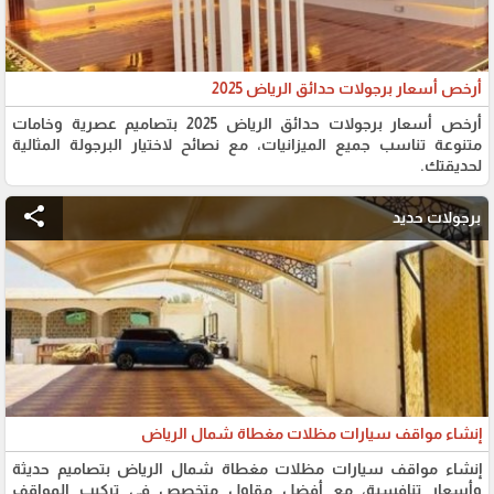
أرخص أسعار برجولات حدائق الرياض 2025
أرخص أسعار برجولات حدائق الرياض 2025 بتصاميم عصرية وخامات
متنوعة تناسب جميع الميزانيات، مع نصائح لاختيار البرجولة المثالية
لحديقتك.
share
برجولات حديد
إنشاء مواقف سيارات مظلات مغطاة شمال الرياض
إنشاء مواقف سيارات مظلات مغطاة شمال الرياض بتصاميم حديثة
وأسعار تنافسية، مع أفضل مقاول متخصص في تركيب المواقف