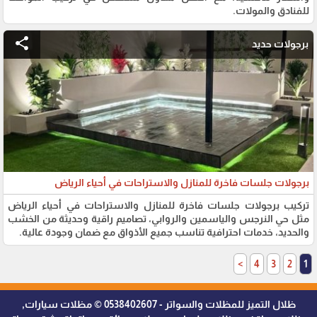
للفنادق والمولات.
share
برجولات حديد
برجولات جلسات فاخرة للمنازل والاستراحات في أحياء الرياض
تركيب برجولات جلسات فاخرة للمنازل والاستراحات في أحياء الرياض
مثل حي النرجس والياسمين والروابي، تصاميم راقية وحديثة من الخشب
والحديد، خدمات احترافية تناسب جميع الأذواق مع ضمان وجودة عالية.
>
4
3
2
1
ظلال التميز للمظلات والسواتر - 0538402607 © مظلات سيارات,