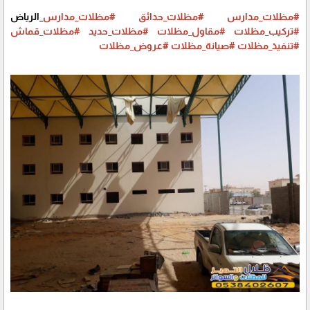
#مظلات_مدارس
#مظلات_حدائق
#مظلات_مدارس
_الرياض
#تركيب_مظلات
#مقاول_مظلات
#مظلات_حديد
#مظلات_قماش
#تنفيذ_مظلات
#صيانة_مظلات
#عروض_مظلات