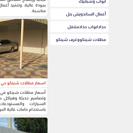
أبواب وشبابيك
بجودة عالية، وتنفيذ أعما
مناسبة.
أعمال الساندويش بنل
حدادابواب حدادمتنقل
مظلات شينكووغرف شينكو
اسعار مظلات شينكو حي 
أسعار مظلات شينكو في حي
وتصاميم حديثة وهياكل ح
السيارات والمستودعات
باستخدام خامات عالية الج