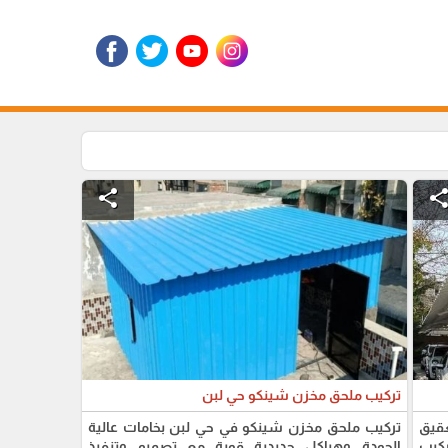
share
shar
تركيب ملحق مخزن شينكو حي لبن
عقيق
تركيب ملحق مخزن شينكو في حي لبن بخامات عالية
ركيب
الجودة وهياكل حديدية قوية مع تصميم وتنفيذ