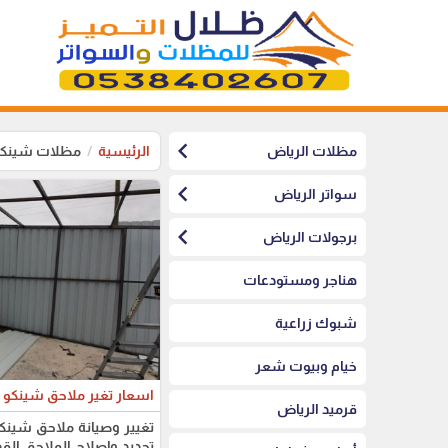
chevron_left
مظلات الرياض
الرئيسية
مظلات شينكو
chevron_left
سواتر الرياض
chevron_left
برجولات الرياض
هناجر ومستودعات
شبوك زراعية
خيام وبيوت شعر
اسعار تغير ملاحق شينكو 
قرميد الرياض
تغيير وصيانة ملاحق شينك
تجديد وإصلاح الملاحق الق