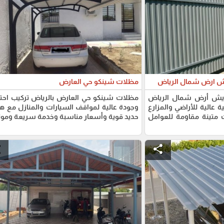
يش ارض شمال الرياض
مظلات شينكو حي العارض
ويش أرض شمال الرياض
مظلات شينكو حي العارض بالرياض تركيب احت
عالية للأراضي والمزارع
وجودة عالية لمواقف السيارات والمنازل مع ه
 متينة مقاومة للعوامل
حديد قوية وأسعار مناسبة وخدمة سريعة وموث
e
share