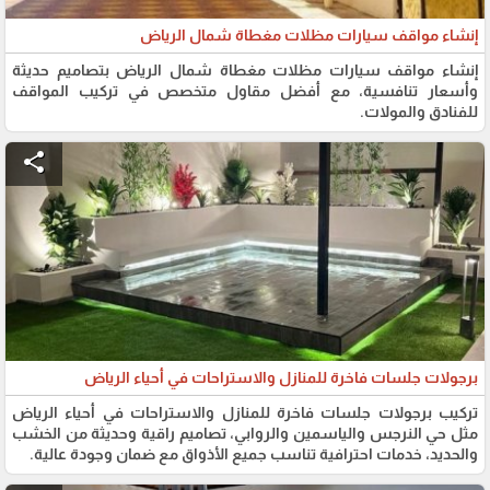
إنشاء مواقف سيارات مظلات مغطاة شمال الرياض
إنشاء مواقف سيارات مظلات مغطاة شمال الرياض بتصاميم حديثة
وأسعار تنافسية، مع أفضل مقاول متخصص في تركيب المواقف
للفنادق والمولات.
share
برجولات جلسات فاخرة للمنازل والاستراحات في أحياء الرياض
تركيب برجولات جلسات فاخرة للمنازل والاستراحات في أحياء الرياض
مثل حي النرجس والياسمين والروابي، تصاميم راقية وحديثة من الخشب
والحديد، خدمات احترافية تناسب جميع الأذواق مع ضمان وجودة عالية.