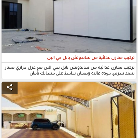
تركيب مخازن غذائية من ساندوتش بانل حي البن
تركيب مخازن غذائية من ساندوتش بانل بحي البن مع عزل حراري ممتاز،
تنفيذ سريع، جودة عالية وضمان يحافظ على منتجاتك بأمان.
share