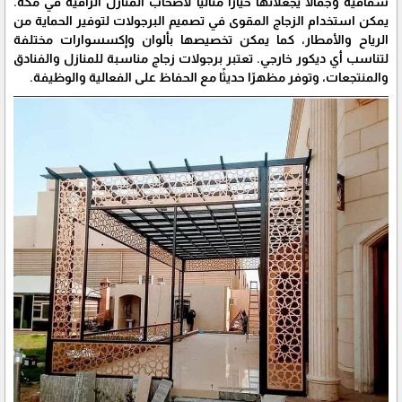
شفافية وجمالًا يجعلانها خيارًا مثاليًا لأصحاب المنازل الراقية في مكة.
يمكن استخدام الزجاج المقوى في تصميم البرجولات لتوفير الحماية من
الرياح والأمطار، كما يمكن تخصيصها بألوان وإكسسوارات مختلفة
لتناسب أي ديكور خارجي. تعتبر برجولات زجاج مناسبة للمنازل والفنادق
والمنتجعات، وتوفر مظهرًا حديثًا مع الحفاظ على الفعالية والوظيفة.