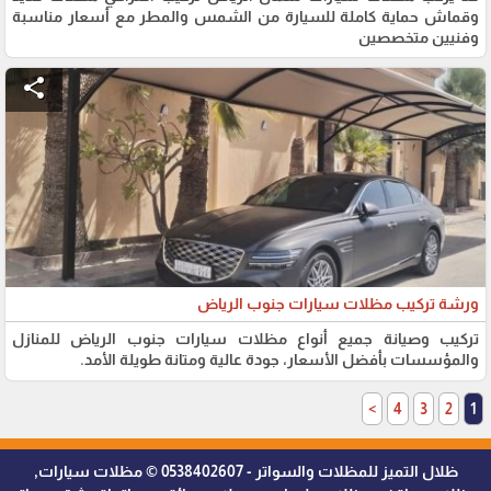
وقماش حماية كاملة للسيارة من الشمس والمطر مع أسعار مناسبة
وفنيين متخصصين
share
ورشة تركيب مظلات سيارات جنوب الرياض
تركيب وصيانة جميع أنواع مظلات سيارات جنوب الرياض للمنازل
والمؤسسات بأفضل الأسعار، جودة عالية ومتانة طويلة الأمد.
>
4
3
2
1
ظلال التميز للمظلات والسواتر - 0538402607 © مظلات سيارات,