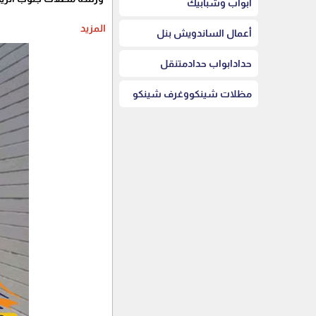
أبواب وشبابيك
المزيد
أعمال الساندويش بنل
حدادابواب حدادمتنقل
مظلات شينكووغرف شينكو