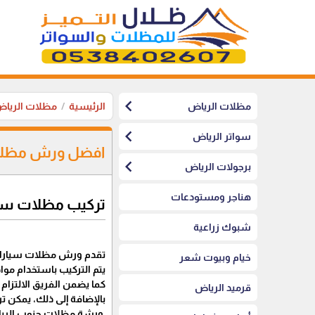
chevron_left
مظلات الرياض
الرئيسية
مظلات الريا
chevron_left
سواتر الرياض
افضل ورش مظلات
chevron_left
برجولات الرياض
هناجر ومستودعات
تركيب مظلات سي
شبوك زراعية
تقدم ورش مظلات سيارات ج
خيام وبيوت شعر
يتم التركيب باستخدام مواد
كما يضمن الفريق الالتزا
قرميد الرياض
بالإضافة إلى ذلك، يمكن ت
ورشة مظلات جنوب الريا