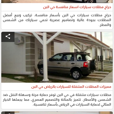
حراج مظلات سيارات اسعار منافسة حي البن
حراج مظلات سيارات حي البن بأسعار منافسة، تركيب وبيع أفضل
المظلات بجودة عالية وتصاميم عصرية تحمي سيارتك من الشمس
والمطر.
share
مميزات المظلات المتنقلة للسيارات بالرياض حي البن
مظلات سيارات متنقلة في حي البن توفر حماية مرنة وسهلة النقل ضد
الشمس والأمطار. تتميز بالمتانة والتصميم العصري، مما يجعلها الخيار
المثالي لحماية السيارات في الرياض بأسعار تنافسية.