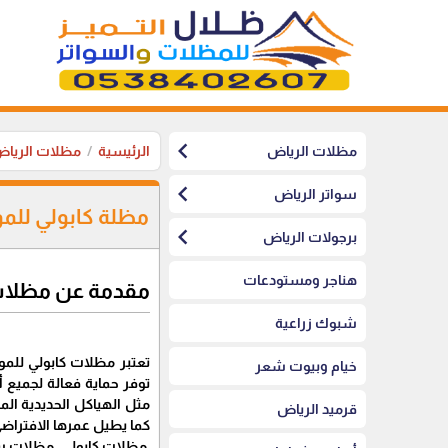
chevron_left
مظلات الرياض
الرئيسية
مظلات الريا
chevron_left
سواتر الرياض
مظلة كابولي للمو
chevron_left
برجولات الرياض
هناجر ومستودعات
مقدمة عن مظلات 
شبوك زراعية
تعتبر مظلات كابولي للمو
خيام وبيوت شعر
توفر حماية فعالة لجميع 
مثل الهياكل الحديدية ال
قرميد الرياض
كما يطيل عمرها الافتراضي
مظلات كابولي, مظلات س