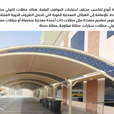
 أنواع لتناسب مختلف احتياجات المواقف العامة. هناك مظلات كابولي مصن
ة، بالإضافة إلى الهياكل المعدنية القوية التي تتحمل الظروف الجوية المخت
وفر تصاميم متعددة مثل مظلات ذات أعمدة معدنية منفصلة أو مظلات مت
ولي, مظلات سيارات, مظلة مقاومة, مظلة حديثة