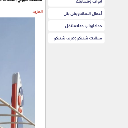
أبواب وشبابيك
المزيد
أعمال الساندويش بنل
حدادابواب حدادمتنقل
مظلات شينكووغرف شينكو