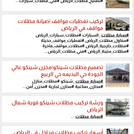
#تصليح_مظلات_الرياض #فني_مظلات_سيارات...
تركيب تغطيات مواقف |صيانة مظلات
مواقف في الرياض
#صيانة_مظلات
_السيارات #مظلات_سيارات_الرياض
#مقاول_مظلات_الرياض #تغطيات_مواقف_حديثة
#مظلات_خارجية_الرياض #مظلات_مواقف_فاخرة
#مظلات_متينة_الرياض #فني_مظلات_الرياض...
تصميم مظلات شينكو|مخزن شينكو عالي
الجودة حي البديعه حي الربيع
#صيانة_مظلات
_شينكو #مظلات_منازل
#مخازن_صناعية #مخازن_تجارية #مخزن_آمن...
ورشة تركيب مظلات شينكو قوية شمال
الرياض
#صيانة_مظلات
...
أسعار تركيب مظلات مداخل في الرياض