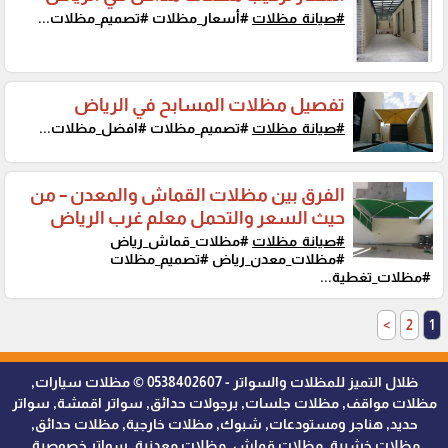
#صيانة_مظلات
#أسعار_مظلات #تصميم_مظلات...
تفصيل مظلات المسابح في الرياض
#صيانة_مظلات
#تصميم_مظلات #افضل_مظلات...
الفرق بين مظلات القماش والمعدن – من
حيث السعر والتحمل معلم غرب الرياض
#صيانة_مظلات
#مظلات_قماش_رياض
#مظلات_معدن_رياض #تصميم_مظلات
#مظلات_تغطية...
>
2
1
ظلال التميز للمظلات والسواتر - 0538402607 © مظلات سيارات,
مظلات مواقف, مظلات جلسات, برجولات حدائق, سواتر اقمشة, سواتر
حديد, هناجر ومستودعات, شبوك, مظلات خارجية, مظلات حدائق,
مظلات خشبية, مظلات قماش, مظلات معدنية, سواتر خصوصية,