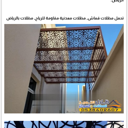
تحمل مظلات قماش, مظلات معدنية مقاومة للرياح, مظلات بالرياض