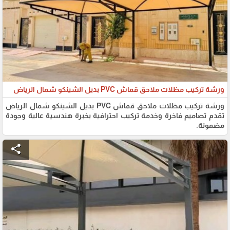
ورشة تركيب مظلات ملاحق قماش PVC بديل الشينكو شمال الرياض
ورشة تركيب مظلات ملاحق قماش PVC بديل الشينكو شمال الرياض
تقدم تصاميم فاخرة وخدمة تركيب احترافية بخبرة هندسية عالية وجودة
مضمونة.
share