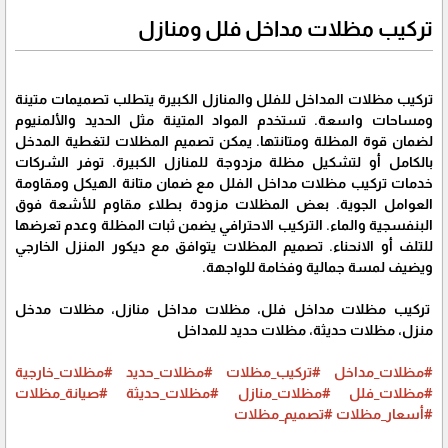
تركيب مظلات مداخل فلل ومنازل
تركيب مظلات المداخل للفلل والمنازل الكبيرة يتطلب تصميمات متينة
ومساحات واسعة. تستخدم المواد المتينة مثل الحديد والألمنيوم
لضمان قوة المظلة ومتانتها. يمكن تصميم المظلات لتغطية المدخل
بالكامل أو لتشكيل مظلة مزدوجة للمنازل الكبيرة. توفر الشركات
خدمات تركيب مظلات مداخل الفلل مع ضمان متانة الهيكل ومقاومة
العوامل الجوية. بعض المظلات مزودة بطلاء مقاوم للأشعة فوق
البنفسجية والماء. التركيب الاحترافي يضمن ثبات المظلة وعدم تعرضها
للتلف أو الانحناء. تصميم المظلات يتوافق مع ديكور المنزل الخارجي
ويضيف لمسة جمالية وفخامة للواجهة.
تركيب مظلات مداخل فلل، مظلات مداخل منازل، مظلات مدخل
منزل، مظلات حديثة، مظلات حديد للمداخل
#مظلات_مداخل
#تركيب_مظلات
#مظلات_حديد
#مظلات_خارجية
#مظلات_فلل
#مظلات_منازل
#مظلات_حديثة
#صيانة_مظلات
#أسعار_مظلات
#تصميم_مظلات