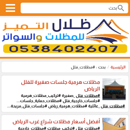
search
الرئيسية
بحث : #مظلات_فلل
مظلات هرمية جلسات صغيرة للفلل
الرياض
#مظلات_فلل
_صغيرة #تركيب_مظلات_هرمية
#جلسات_خارجية_فلل #مظلات_حماية_جلسات...
#مظلات_فلل
_عائلية #مظلات_هرمية_رياض #جلسات_فلل_مريحة...
أفضل أسعار مظلات شراع غرب الرياض
#مظلات_فلل
#تركيب_مظلات #مظلات_خارجية