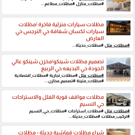
#مظلات_منازل #مظلات_مطاعم...
مظلات سيارات منزلية فاخرة |مظلات
سيارات لكسان شفافة حي النرجس حي
العارض
#مظلات_فلل
#مظلات_حديثة...
تصميم مظلات شينكو|مخزن شينكو عالي
الجودة حي البديعه حي الربيع
#مظلات_فلل
#مظلات_تجارية #مظلات_اقتصادية
#مظلات_متينة #تصميم_مخازن...
مظلات مواقف قوية الفلل والاستراحات
حي النسيم
#مظلات_فلل
#مظلات_استراحات #مظلات_حي_النسيم
#تركيب_مظلات #مظلات_حديثة...
شراء مظلات قماشية حديثة - مظلات