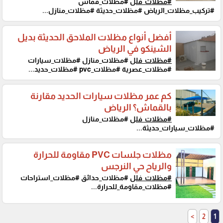
#مظلات_فلل
#مظلات_قماش
#تركيب_مظلات_الرياض #مظلات_حديثة #مظلات_منازل...
أفضل أنواع مظلات الملاحق الحديثة بديل
الشينكو في الرياض
#مظلات_فلل
#مظلات_منازل #مظلات_سيارات
#مظلات_عصرية #مظلات_pvc #مظلات_حديد...
كم عمر مظلات سيارات الحديد مقارنة
بالقماش؟ الرياض
#مظلات_فلل
#مظلات_منازل
#مظلات_سيارات_حديثة...
مظلات جلسات PVC مقاومة للحرارة
والرياح حي النرجس
#مظلات_فلل
#مظلات_حدائق #مظلات_استراحات
#مظلات_مقاومة_للحرارة...
>
2
1