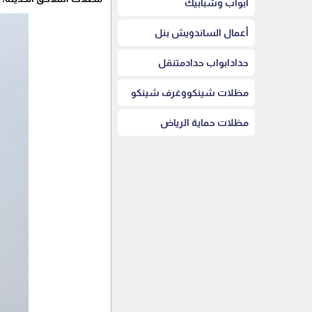
أبواب وشبابيك
أعمال الساندويش بنل
حدادابواب حدادمتنقل
مظلات شينكووغرف شينكو
مظلات حماية الرياض