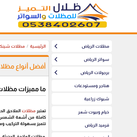
chevron_left
مظلات الرياض
الرئيسية
مظلات شينكو
chevron_left
سواتر الرياض
أفضل أنواع مظلات
chevron_left
برجولات الرياض
هناجر ومستودعات
ما مميزات مظلات 
شبوك زراعية
تعتبر
مظلات
الملاحق الح
خيام وبيوت شعر
كاملة من أشعة الشمس ال
تتميز بسهولة التركيب ومقا
قرميد الرياض
مظلات الملاحق الحديثة، 