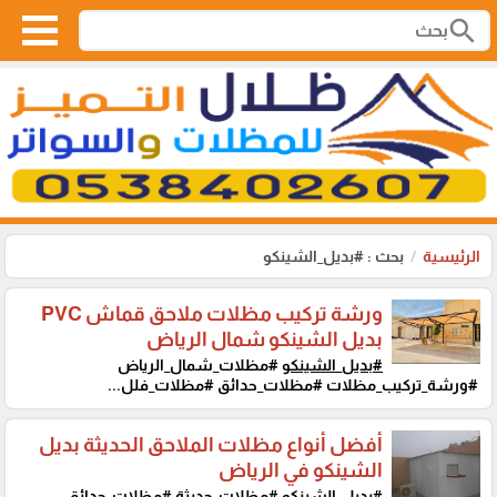
search
الرئيسية
بحث : #بديل_الشينكو
ورشة تركيب مظلات ملاحق قماش PVC
بديل الشينكو شمال الرياض
#بديل_الشينكو
#مظلات_شمال_الرياض
#ورشة_تركيب_مظلات #مظلات_حدائق #مظلات_فلل...
أفضل أنواع مظلات الملاحق الحديثة بديل
الشينكو في الرياض
#بديل_الشينكو
#مظلات_حديثة #مظلات_حدائق