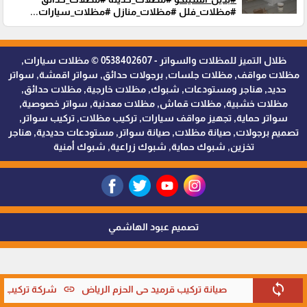
#مظلات_فلل #مظلات_منازل #مظلات_سيارات...
ظلال التميز للمظلات والسواتر - 0538402607 © مظلات سيارات,
مظلات مواقف, مظلات جلسات, برجولات حدائق, سواتر اقمشة, سواتر
حديد, هناجر ومستودعات, شبوك, مظلات خارجية, مظلات حدائق,
مظلات خشبية, مظلات قماش, مظلات معدنية, سواتر خصوصية,
سواتر حماية, تجهيز مواقف سيارات, تركيب مظلات, تركيب سواتر,
تصميم برجولات, صيانة مظلات, صيانة سواتر, مستودعات حديدية, هناجر
تخزين, شبوك حماية, شبوك زراعية, شبوك أمنية
تصميم عبود الهاشمي
sync
link
صيانة تركيب قرميد حي الحزم الرياض
شركة تركيب قر