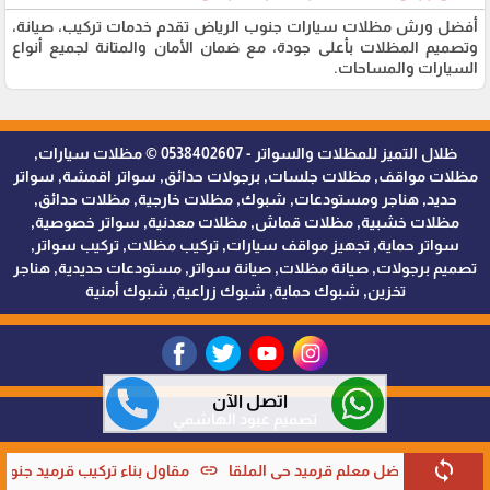
أفضل ورش مظلات سيارات جنوب الرياض تقدم خدمات تركيب، صيانة،
وتصميم المظلات بأعلى جودة، مع ضمان الأمان والمتانة لجميع أنواع
السيارات والمساحات.
ظلال التميز للمظلات والسواتر - 0538402607 © مظلات سيارات,
مظلات مواقف, مظلات جلسات, برجولات حدائق, سواتر اقمشة, سواتر
حديد, هناجر ومستودعات, شبوك, مظلات خارجية, مظلات حدائق,
مظلات خشبية, مظلات قماش, مظلات معدنية, سواتر خصوصية,
سواتر حماية, تجهيز مواقف سيارات, تركيب مظلات, تركيب سواتر,
تصميم برجولات, صيانة مظلات, صيانة سواتر, مستودعات حديدية, هناجر
تخزين, شبوك حماية, شبوك زراعية, شبوك أمنية
اتصل الآن
تصميم عبود الهاشمي
sync
link
link
حي الملقا
مقاول بناء تركيب قرميد جنوب الرياض
حداد ابواب حدا