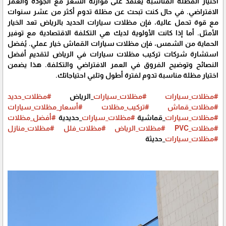
اختيار المظلة المناسبة يعتمد على موازنة السعر مع الجودة والعمر
الافتراضي. في حال كنت تبحث عن مظلة تدوم أكثر من عشر سنوات
مع قوة تحمل عالية، فإن مظلات سيارات الحديد بالرياض تعد الخيار
الأمثل. أما إذا كانت الأولوية لديك هي التكلفة الاقتصادية مع توفير
الحماية من الشمس، فإن مظلات سيارات القماش خيار عملي. يُفضل
استشارة شركات تركيب مظلات سيارات في الرياض لتقديم أفضل
النصائح وتوضيح الفروق في العمر الافتراضي والتكلفة. هذا يضمن
اختيار مظلة مناسبة تدوم لفترة أطول وتلبي احتياجاتك.
#مظلات_سيارات
#مظلات_سيارات
_الرياض
#مظلات_حديد
#مظلات_قماش
#تركيب_مظلات
#أسعار_مظلات_سيارات
#مظلات_سيارات
_قماشية
#مظلات_سيارات
_حديدية
#أفضل_مظلات
#مظلات_PVC
#مظلات_الرياض
#مظلات_فلل
#مظلات_منازل
#مظلات_سيارات
_حديثة