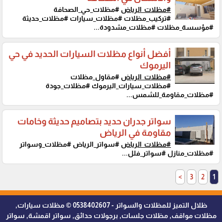
#مظلات_الرياض
#مظلات_حي_الصحافة
#تركيب_مظلات #مظلات_سيارات #مظلات_حديثة
#مؤسسة_مظلات #مظلات_مشدودة...
أفضل أنواع مظلات السيارات الحديد في حي
اليرموك
#مظلات_الرياض
#مقاول_مظلات
#مظلات_سيارات_اليرموك #مظلات_جودة
#مظلات_مقاومة_للشمس...
سواتر جدران حديد بتصاميم حديثة وخامات
مقاومة في الرياض
#مظلات_الرياض
#سواتر_الرياض #مظلات_وسواتر
#مظلات_منازل #سواتر_فلل...
>
3
2
1
ظلال التميز للمظلات والسواتر - 0538402607 © مظلات سيارات,
مظلات مواقف, مظلات جلسات, برجولات حدائق, سواتر اقمشة, سواتر