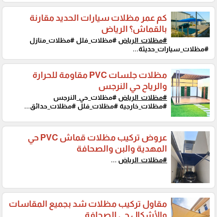
كم عمر مظلات سيارات الحديد مقارنة
بالقماش؟ الرياض
#مظلات_الرياض
#مظلات_فلل #مظلات_منازل
#مظلات_سيارات_حديثة...
مظلات جلسات PVC مقاومة للحرارة
والرياح حي النرجس
#مظلات_الرياض
#مظلات_حي_النرجس
#مظلات_خارجية #مظلات_فلل #مظلات_حدائق...
عروض تركيب مظلات قماش PVC حي
المهدية والبن والصحافة
#مظلات_الرياض
...
مقاول تركيب مظلات شد بجميع المقاسات
والأشكال حي الصحافة