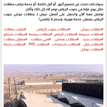
سواء كنت تبحث عن تصميم أنيق، أو أقل تكلفة، أو خدمة تركيب مظلات
خلال يوم، فإننا في جنوب الرياض نوفر لك كل ذلك وأكثر.
تواصل معنا الآن واحصل على أفضل عرض لـ مظلات حوش جنوب
الرياض بضمان، خدمة فورية، وسعر لا يُنافس!
#مظلات_حوش
#مظلات_جنوب_الرياض
#تركيب_مظلات
#مظلات_سريعة
#مظلات_الرياض
#مظلات_رخيصة
#مظلات_شينكو
#مظلات_حديد
#مظلات_قماش
#فني_مظلات
#مقاول_مظلات
#مظلات_فلل
#مظلات_استراحات
#مظلات_PVC
#مظلات_حديثة
#مظلات_عوازل