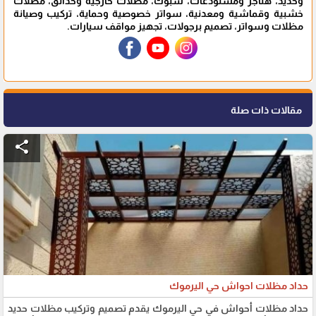
وحديد، هناجر ومستودعات، شبوك، مظلات خارجية وحدائق، مظلات
خشبية وقماشية ومعدنية، سواتر خصوصية وحماية، تركيب وصيانة
مظلات وسواتر، تصميم برجولات، تجهيز مواقف سيارات.
مقالات ذات صلة
share
حداد مظلات احواش حي اليرموك
حداد مظلات أحواش في حي اليرموك يقدم تصميم وتركيب مظلات حديد