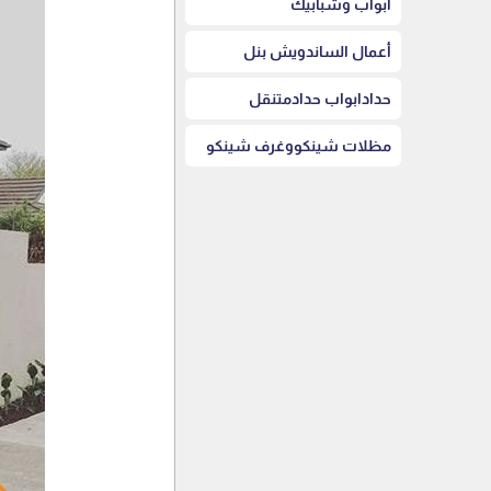
أبواب وشبابيك
أعمال الساندويش بنل
حدادابواب حدادمتنقل
مظلات شينكووغرف شينكو