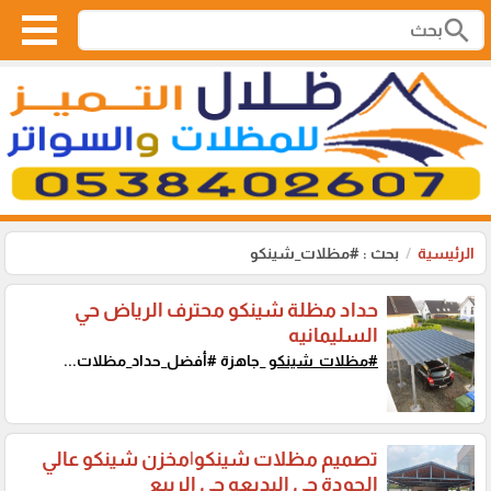
search
الرئيسية
بحث : #مظلات_شينكو
حداد مظلة شينكو محترف الرياض حي
السليمانيه
#مظلات_شينكو
_جاهزة #أفضل_حداد_مظلات...
تصميم مظلات شينكو|مخزن شينكو عالي
الجودة حي البديعه حي الربيع