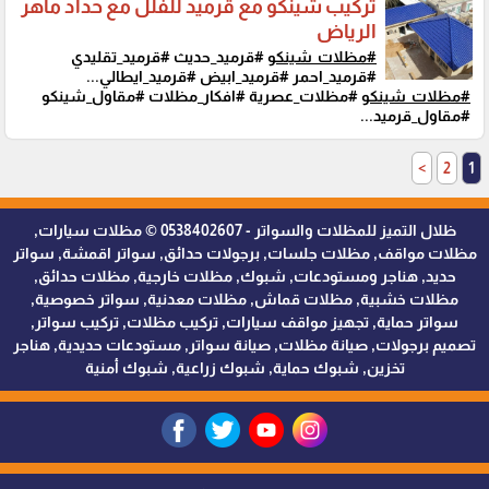
تركيب شينكو مع قرميد للفلل مع حداد ماهر
الرياض
#مظلات_شينكو
#قرميد_حديث #قرميد_تقليدي
#قرميد_احمر #قرميد_ابيض #قرميد_ايطالي...
#مظلات_شينكو
#مظلات_عصرية #افكار_مظلات #مقاول_شينكو
#مقاول_قرميد...
>
2
1
ظلال التميز للمظلات والسواتر - 0538402607 © مظلات سيارات,
مظلات مواقف, مظلات جلسات, برجولات حدائق, سواتر اقمشة, سواتر
حديد, هناجر ومستودعات, شبوك, مظلات خارجية, مظلات حدائق,
مظلات خشبية, مظلات قماش, مظلات معدنية, سواتر خصوصية,
سواتر حماية, تجهيز مواقف سيارات, تركيب مظلات, تركيب سواتر,
تصميم برجولات, صيانة مظلات, صيانة سواتر, مستودعات حديدية, هناجر
تخزين, شبوك حماية, شبوك زراعية, شبوك أمنية