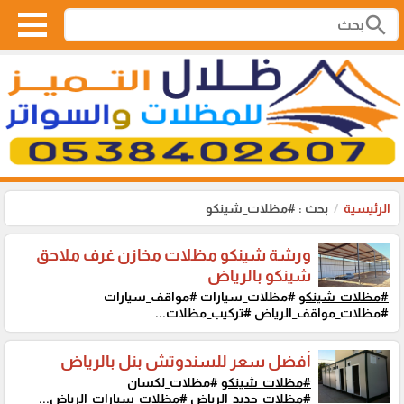
search
الرئيسية
بحث : #مظلات_شينكو
ورشة شينكو مظلات مخازن غرف ملاحق
شينكو بالرياض
#مظلات_شينكو
#مظلات_سيارات #مواقف_سيارات
#مظلات_مواقف_الرياض #تركيب_مظلات...
أفضل سعر للسندوتش بنل بالرياض
#مظلات_شينكو
#مظلات_لكسان
#مظلات_حديد_الرياض #مظلات_سيارات_الرياض...