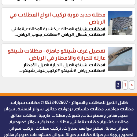
مظلة حديد قوية تركيب انواع المظلات في
الرياض
#مظلات_شينكو
#مظلات_خشبية #مظلات_قماش
#مظلات_شمال_الرياض #مظلات_جنوب_الرياض...
تفصيل غرف شينكو جاهزة - مظلات شينكو
عازلة للحرارة والامطار في الرياض
#مظلات_شينكو
#عزل_الحرارة #عزل_الأمطار
#مظلات_رياض #شينكو #تركيب_غرف_شينكو...
2
1
<
ظلال التميز للمظلات والسواتر - 0538402607 © مظلات سيارات,
مظلات مواقف, مظلات جلسات, برجولات حدائق, سواتر اقمشة, سواتر
حديد, هناجر ومستودعات, شبوك, مظلات خارجية, مظلات حدائق,
مظلات خشبية, مظلات قماش, مظلات معدنية, سواتر خصوصية,
سواتر حماية, تجهيز مواقف سيارات, تركيب مظلات, تركيب سواتر,
تصميم برجولات, صيانة مظلات, صيانة سواتر, مستودعات حديدية, هناجر