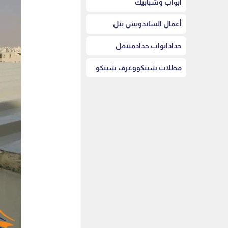
أبواب وشبابيك
أعمال الساندويش بنل
حدادابواب حدادمتنقل
مظلات شينكووغرف شينكو