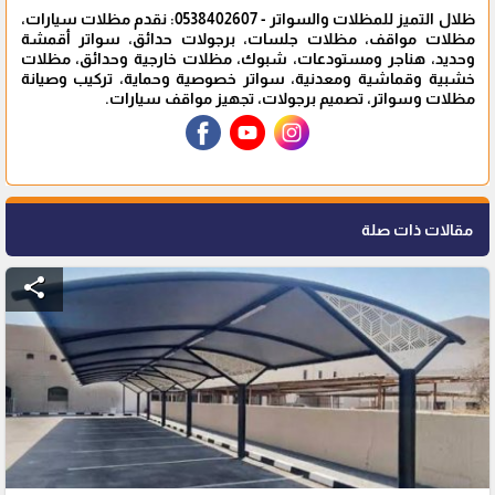
ظلال التميز للمظلات والسواتر - 0538402607: نقدم مظلات سيارات،
مظلات مواقف، مظلات جلسات، برجولات حدائق، سواتر أقمشة
وحديد، هناجر ومستودعات، شبوك، مظلات خارجية وحدائق، مظلات
خشبية وقماشية ومعدنية، سواتر خصوصية وحماية، تركيب وصيانة
مظلات وسواتر، تصميم برجولات، تجهيز مواقف سيارات.
مقالات ذات صلة
share