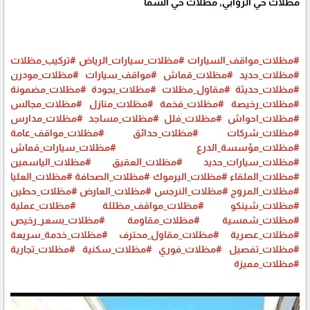
مظلات حي الروابي, مظلات حي الشفا
#مظلات_مواقف_السيارات
#مظلات_سيارات_الرياض
#تركيب_مظلات
#مظلات_حديد
#مظلات_قماش
#مواقف_سيارات
#مظلات_مودرن
#مظلات_حديثة
#مقاول_مظلات
#مظلات_بجودة
#مظلات_مضمونة
#مظلات_رخيصة
#مظلات_فخمة
#مظلات_منازل
#مظلات_مجالس
#مظلات_احواش
#مظلات_فلل
#مظلات_مساجد
#مظلات_مدارس
#مظلات_شركات
#مظلات_حدائق
#مظلات_مواقف_عامة
#مظلات_مؤسسة_الدرع
#مظلات_سيارات_قماش
#مظلات_سيارات_حديد
#مظلات_العقيق
#مظلات_الياسمين
#مظلات_الملقاء
#مظلات_اليرموك
#مظلات_الصحافة
#مظلات_العليا
#مظلات_المروج
#مظلات_النرجس
#مظلات_العارض
#مظلات_حطين
#مظلات_شينكو
#مظلات_مواقف_مظللة
#مظلات_عملية
#مظلات_شمسية
#مظلات_مقاومة
#مظلات_بسعر_رخيص
#مظلات_عصرية
#مظلات_مقاول_محترف
#مظلات_خدمة_سريعة
#مظلات_تفصيل
#مظلات_فوري
#مظلات_سكنية
#مظلات_تجارية
#مظلات_مميزة