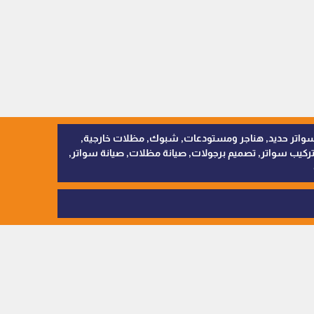
, سواتر اقمشة, سواتر حديد, هناجر ومستودعات, شبوك, مظلات خارجية,
يب سواتر, تصميم برجولات, صيانة مظلات, صيانة سواتر,