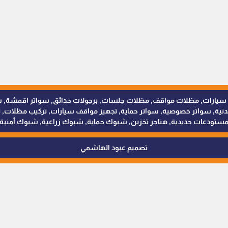
للمظلات والسواتر - 0538402607 © مظلات سيارات, مظلات مواقف, مظلات جلسات, برجولات حدائق
 سواتر خصوصية, سواتر حماية, تجهيز مواقف سيارات, تركيب مظلات, ترك
ستودعات حديدية, هناجر تخزين, شبوك حماية, شبوك زراعية, شبوك أمنية
تصميم عبود الهاشمي