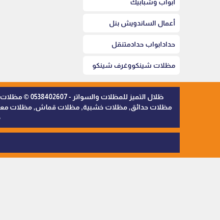
أبواب وشبابيك
أعمال الساندويش بنل
حدادابواب حدادمتنقل
مظلات شينكووغرف شينكو
ظلال التميز 
مظلات حدائق, مظلات خشبية, مظلات قماش, مظلات معدنية,
م