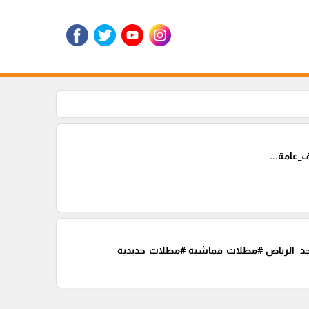
عامة...
د
_الرياض #مظلات_قماشية #مظلات_حديدية