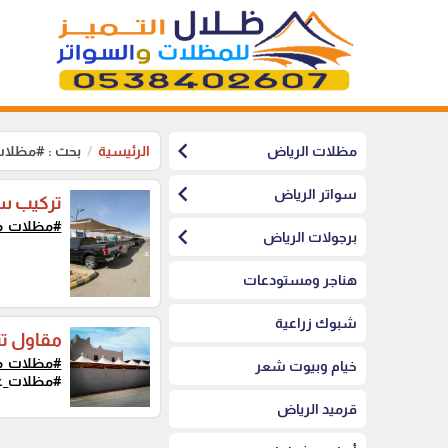
chevron_left
مظلات الرياض
الرئيسية
بحث : #مظلا
chevron_left
سواتر الرياض
تركيب س
#مظلات_م
chevron_left
برجولات الرياض
هناجر ومستودعات
شبوك زراعية
مقاول ت
#مظلات_م
خيام وبيوت شعر
#مظلات_عال
قرميد الرياض