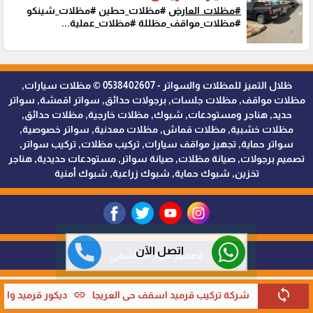
#مظلات_العارض
#مظلات_حطين #مظلات_شينكو
#مظلات_مواقف_مظللة #مظلات_عملية...
ظلال التميز للمظلات والسواتر - 0538402607 © مظلات سيارات,
مظلات مواقف, مظلات جلسات, برجولات حدائق, سواتر اقمشة, سواتر
حديد, هناجر ومستودعات, شبوك, مظلات خارجية, مظلات حدائق,
مظلات خشبية, مظلات قماش, مظلات معدنية, سواتر خصوصية,
سواتر حماية, تجهيز مواقف سيارات, تركيب مظلات, تركيب سواتر,
تصميم برجولات, صيانة مظلات, صيانة سواتر, مستودعات حديدية, هناجر
تخزين, شبوك حماية, شبوك زراعية, شبوك أمنية
اتصل الآن
تصميم عبود الهاشمي
sync
link
link
 الرياض
شركة تركيب قرميد اسقف حي العريجا
ديكور قرميد واج