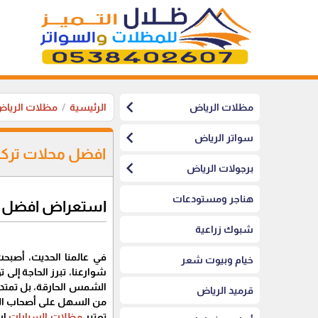
chevron_left
مظلات الرياض
الرئيسية
مظلات الريا
chevron_left
سواتر الرياض
افضل محلات ترك
chevron_left
برجولات الرياض
هناجر ومستودعات
استعراض افضل م
شبوك زراعية
في عالمنا الحديث، أصبحت 
خيام وبيوت شعر
شوارعنا، تبرز الحاجة إلى
الشمس الحارقة، بل تمتد ل
قرميد الرياض
من السهل على أصحاب السي
تعتبر
مظلات السيارات
اس