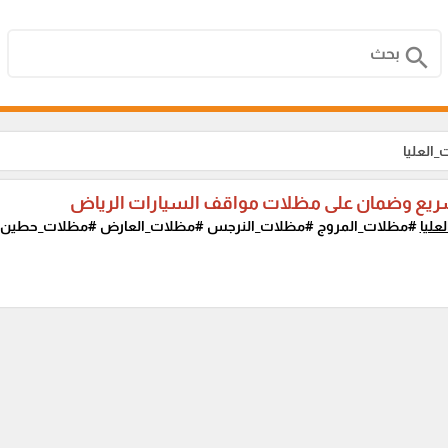
search
العليا
ريع وضمان على مظلات مواقف السيارات الرياض
عليا
#مظلات_المروج #مظلات_النرجس #مظلات_العارض #مظلات_حطين..