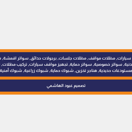
للمظلات والسواتر - 0538402607 © مظلات سيارات, مظلات مواقف, مظلات جلسات, برجولات حدائق
 سواتر خصوصية, سواتر حماية, تجهيز مواقف سيارات, تركيب مظلات, ترك
ستودعات حديدية, هناجر تخزين, شبوك حماية, شبوك زراعية, شبوك أمنية
تصميم عبود الهاشمي