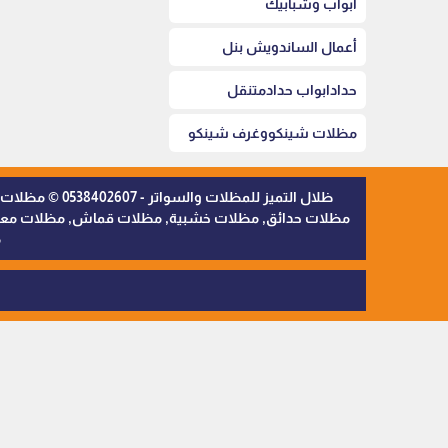
أبواب وشبابيك
أعمال الساندويش بنل
حدادابواب حدادمتنقل
مظلات شينكووغرف شينكو
ظلال التميز 
مظلات حدائق, مظلات خشبية, مظلات قماش, مظلات معدنية,
م