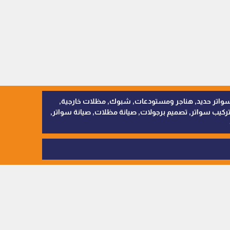
, سواتر اقمشة, سواتر حديد, هناجر ومستودعات, شبوك, مظلات خارجية,
يب سواتر, تصميم برجولات, صيانة مظلات, صيانة سواتر,