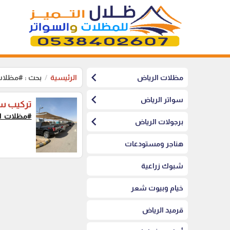
chevron_left
مظلات الرياض
الرئيسية
بحث : #مظلات_
chevron_left
سواتر الرياض
تركيب س
#مظلات_ال
chevron_left
برجولات الرياض
هناجر ومستودعات
شبوك زراعية
خيام وبيوت شعر
قرميد الرياض