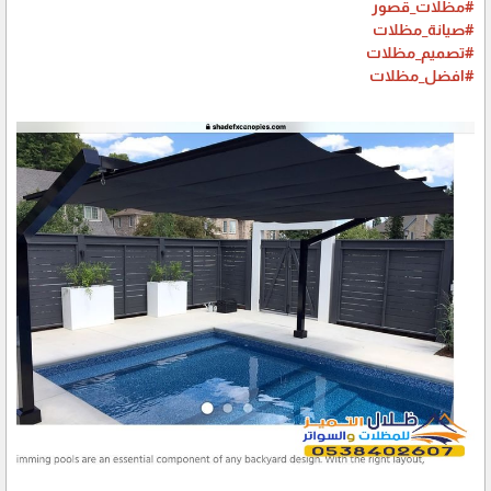
#مظلات_قصور
#صيانة_مظلات
#تصميم_مظلات
#افضل_مظلات