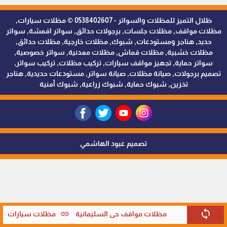
ظلال التميز للمظلات والسواتر - 0538402607 © مظلات سيارات,
مظلات مواقف, مظلات جلسات, برجولات حدائق, سواتر اقمشة, سواتر
حديد, هناجر ومستودعات, شبوك, مظلات خارجية, مظلات حدائق,
مظلات خشبية, مظلات قماش, مظلات معدنية, سواتر خصوصية,
سواتر حماية, تجهيز مواقف سيارات, تركيب مظلات, تركيب سواتر,
تصميم برجولات, صيانة مظلات, صيانة سواتر, مستودعات حديدية, هناجر
تخزين, شبوك حماية, شبوك زراعية, شبوك أمنية
تصميم عبود الهاشمي
sync
link
مظلات مواقف حي السليمانية
مظلات سيارات متحر