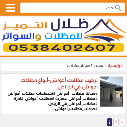
search
الرئيسية
بحث : #صيانة_مظلات
تركيب مظلات أحواش-أنواع مظلات
أحواش في الرياض
#صيانة_مظلات
_أحواش #تشطيبات_مظلات_أحواش
#مظلات_أحواش_عصرية #مظلات_أحواش_فاخرة
#مظلات_أحواش_في_الرياض
#خدمات_مظلات_أحواش...
2
1
<