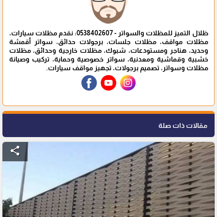
ظلال التميز للمظلات والسواتر - 0538402607: نقدم مظلات سيارات،
مظلات مواقف، مظلات جلسات، برجولات حدائق، سواتر أقمشة
وحديد، هناجر ومستودعات، شبوك، مظلات خارجية وحدائق، مظلات
خشبية وقماشية ومعدنية، سواتر خصوصية وحماية، تركيب وصيانة
مظلات وسواتر، تصميم برجولات، تجهيز مواقف سيارات.
مقالات ذات صلة
share