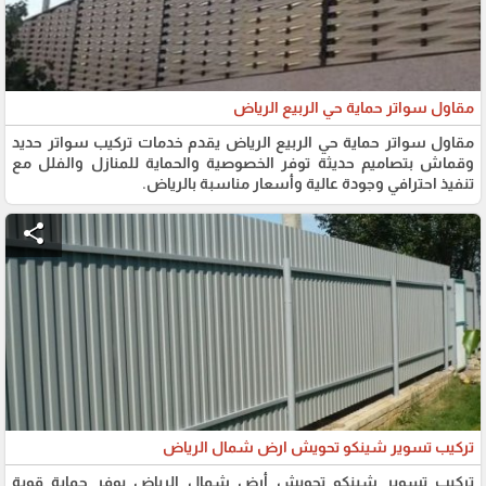
مقاول سواتر حماية حي الربيع الرياض
مقاول سواتر حماية حي الربيع الرياض يقدم خدمات تركيب سواتر حديد
وقماش بتصاميم حديثة توفر الخصوصية والحماية للمنازل والفلل مع
تنفيذ احترافي وجودة عالية وأسعار مناسبة بالرياض.
share
تركيب تسوير شينكو تحويش ارض شمال الرياض
تركيب تسوير شينكو تحويش أرض شمال الرياض يوفر حماية قوية