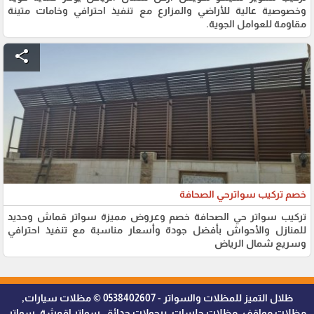
وخصوصية عالية للأراضي والمزارع مع تنفيذ احترافي وخامات متينة
مقاومة للعوامل الجوية.
share
خصم تركيب سواترحي الصحافة
تركيب سواتر حي الصحافة خصم وعروض مميزة سواتر قماش وحديد
للمنازل والأحواش بأفضل جودة وأسعار مناسبة مع تنفيذ احترافي
وسريع شمال الرياض
ظلال التميز للمظلات والسواتر - 0538402607 © مظلات سيارات,
مظلات مواقف, مظلات جلسات, برجولات حدائق, سواتر اقمشة, سواتر