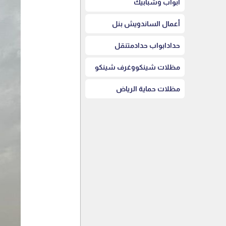
أبواب وشبابيك
أعمال الساندويش بنل
حدادابواب حدادمتنقل
مظلات شينكووغرف شينكو
مظلات حماية الرياض