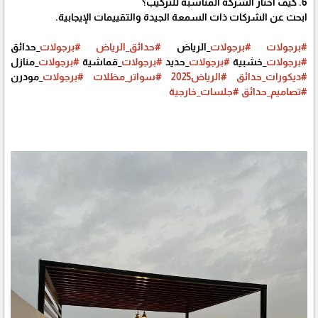
6. كيف أختار الشركة المناسبة للتركيب؟
ابحث عن الشركات ذات السمعة الجيدة والتقييمات الإيجابية.
#برجولات
#برجولات
_الرياض
#حدائق_الرياض
#برجولات
_حدائق
#برجولات
_خشبية
#برجولات
_حديد
#برجولات
_قماشية
#برجولات
_منازل
#ديكورات_حدائق
#الرياض2025
#سواتر_مظلات
#برجولات
_مودرن
#تصاميم_حدائق
#جلسات_خارجية