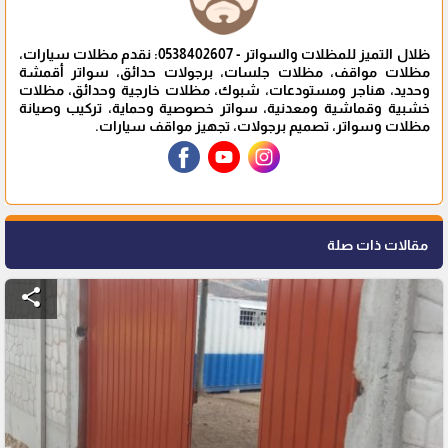
ظلال التميز للمظلات والسواتر - 0538402607: نقدم مظلات سيارات،
مظلات مواقف، مظلات جلسات، برجولات حدائق، سواتر أقمشة
وحديد، هناجر ومستودعات، شبوك، مظلات خارجية وحدائق، مظلات
خشبية وقماشية ومعدنية، سواتر خصوصية وحماية، تركيب وصيانة
مظلات وسواتر، تصميم برجولات، تجهيز مواقف سيارات.
مقالات ذات صلة
share