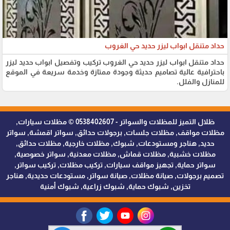
حداد متنقل ابواب ليزر حديد حي الغروب
حداد متنقل ابواب ليزر حديد حي الغروب تركيب وتفصيل ابواب حديد ليزر
باحترافية عالية تصاميم حديثة وجودة ممتازة وخدمة سريعة في الموقع
للمنازل والفلل.
ظلال التميز للمظلات والسواتر - 0538402607 © مظلات سيارات,
مظلات مواقف, مظلات جلسات, برجولات حدائق, سواتر اقمشة, سواتر
حديد, هناجر ومستودعات, شبوك, مظلات خارجية, مظلات حدائق,
مظلات خشبية, مظلات قماش, مظلات معدنية, سواتر خصوصية,
سواتر حماية, تجهيز مواقف سيارات, تركيب مظلات, تركيب سواتر,
تصميم برجولات, صيانة مظلات, صيانة سواتر, مستودعات حديدية, هناجر
تخزين, شبوك حماية, شبوك زراعية, شبوك أمنية