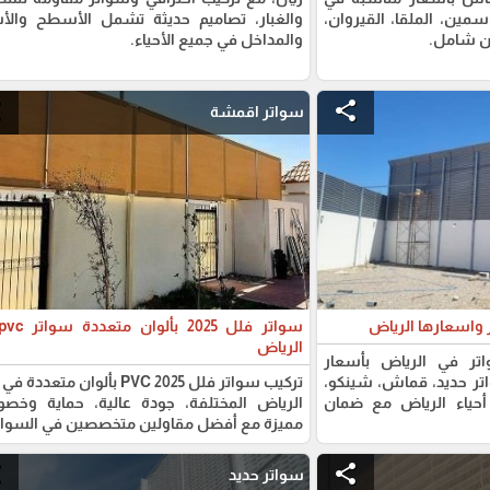
مين، الملقا، القيروان،
والغبار، تصاميم حديثة تشمل الأسطح والأس
ان شامل.
والمداخل في جميع الأحياء.
e
share
سواتر اقمشة
ر واسعارها الرياض
الرياض
اتر في الرياض بأسعار
تر حديد، قماش، شينكو،
تركيب سواتر فلل PVC 2025 بألوان متعددة
حياء الرياض مع ضمان
الرياض المختلفة، جودة عالية، حماية وخصو
مميزة مع أفضل مقاولين متخصصين في السوات
e
share
سواتر حديد