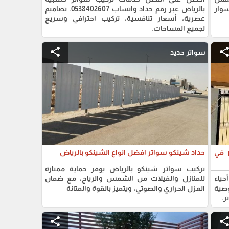
وار
بالرياض عبر رقم حداد واتساب 0538402607. تصاميم
عصرية، أسعار تنافسية، تركيب احترافي وسريع
لجميع المساحات.
share
shar
سواتر حديد
سواتر فلل 2025 بألوان متعددة سواتر pvc في
حداد شينكو سواتر افضل انواع الشينكو بالرياض
تركيب سواتر شينكو بالرياض يوفر حماية ممتازة
 في أحياء
للمنازل والفيلات من الشمس والرياح، مع ضمان
صية
العزل الحراري والصوتي، ويتميز بالقوة والمتانة
ر.
share
shar