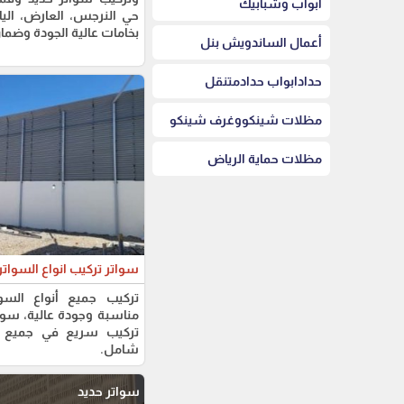
أبواب وشبابيك
حي النرجس، العارض، الياس
بخامات عالية الجودة وضم
أعمال الساندويش بنل
حدادابواب حدادمتنقل
مظلات شينكووغرف شينكو
مظلات حماية الرياض
سواتر تركيب انواع السوات
تركيب جميع أنواع السو
مناسبة وجودة عالية، سوا
تركيب سريع في جميع أ
شامل.
سواتر حديد