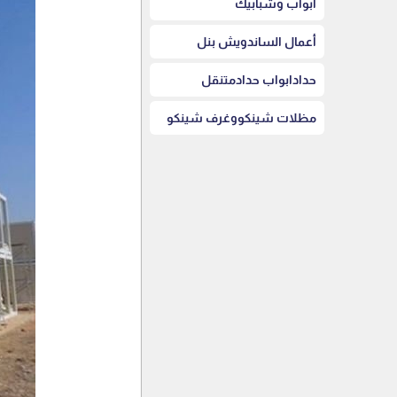
أبواب وشبابيك
أعمال الساندويش بنل
حدادابواب حدادمتنقل
مظلات شينكووغرف شينكو