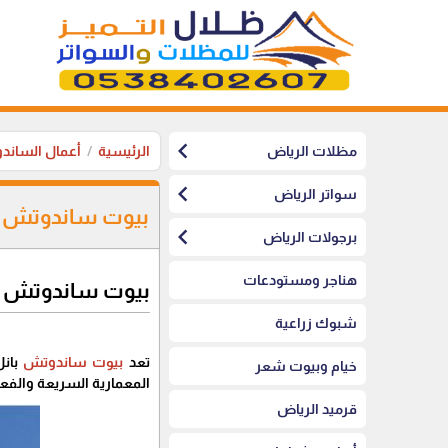
chevron_left
مظلات الرياض
الرئيسية
أعمال الساند
chevron_left
سواتر الرياض
بيوت ساندوتش با
chevron_left
برجولات الرياض
هناجر ومستودعات
بيوت ساندوتش با
شبوك زراعية
تعد
بيوت ساندوتش
بانل
خيام وبيوت شعر
المعمارية السريعة والفعا
قرميد الرياض