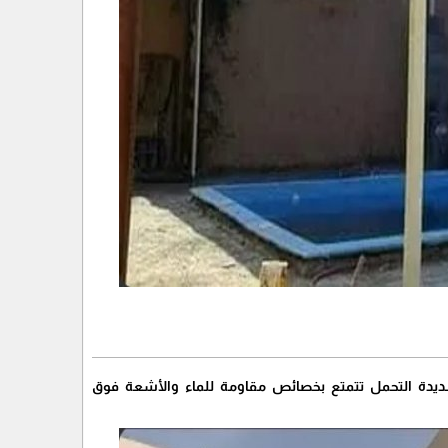
يل كلورايد)، وهي مادة شديدة التحمل تتمتع بخصائص مقاومة للماء والأشعة فوق