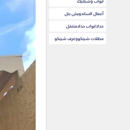
أبواب وشبابيك
أعمال الساندويش بنل
حدادابواب حدادمتنقل
مظلات شينكووغرف شينكو