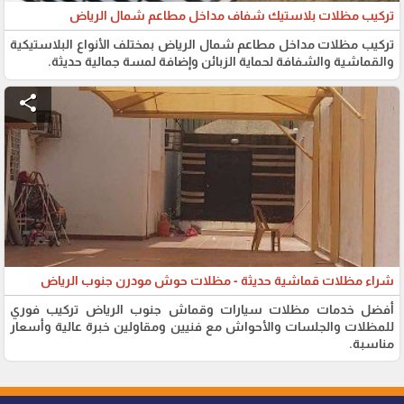
تركيب مظلات بلاستيك شفاف مداخل مطاعم شمال الرياض
تركيب مظلات مداخل مطاعم شمال الرياض بمختلف الأنواع البلاستيكية
والقماشية والشفافة لحماية الزبائن وإضافة لمسة جمالية حديثة.
share
شراء مظلات قماشية حديثة - مظلات حوش مودرن جنوب الرياض
أفضل خدمات مظلات سيارات وقماش جنوب الرياض تركيب فوري
للمظلات والجلسات والأحواش مع فنيين ومقاولين خبرة عالية وأسعار
مناسبة.