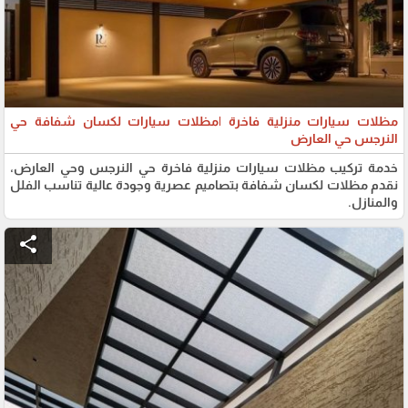
مظلات سيارات منزلية فاخرة |مظلات سيارات لكسان شفافة حي
النرجس حي العارض
خدمة تركيب مظلات سيارات منزلية فاخرة حي النرجس وحي العارض،
نقدم مظلات لكسان شفافة بتصاميم عصرية وجودة عالية تناسب الفلل
والمنازل.
share