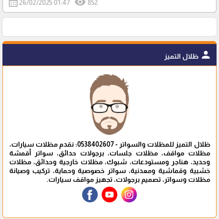
calendar_month
visibility
26/02/2025 01:47
852
person
ظلال التميز
ظلال التميز للمظلات والسواتر - 0538402607: نقدم مظلات سيارات،
مظلات مواقف، مظلات جلسات، برجولات حدائق، سواتر أقمشة
وحديد، هناجر ومستودعات، شبوك، مظلات خارجية وحدائق، مظلات
خشبية وقماشية ومعدنية، سواتر خصوصية وحماية، تركيب وصيانة
مظلات وسواتر، تصميم برجولات، تجهيز مواقف سيارات.