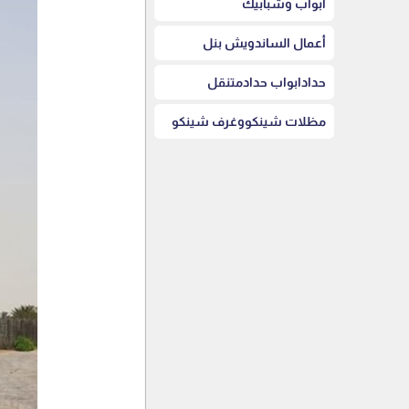
أبواب وشبابيك
أعمال الساندويش بنل
حدادابواب حدادمتنقل
مظلات شينكووغرف شينكو