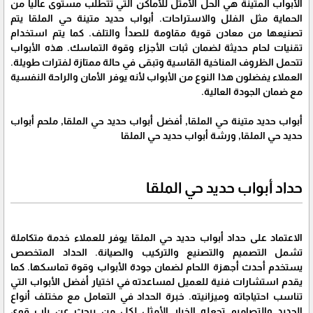
الأبواب المتينة هي الحل الأمثل للأماكن التي تتطلب مستوى عالياً من
الحماية مثل الفلل والاستراحات. أبواب حديد متينة حي الملقا يتم
تصنيعها من معادن قوية مقاومة للصدأ والتلف. كما يتم استخدام
تقنيات لحام حديثة لضمان ثبات الأجزاء وقوة التماسك. هذه الأبواب
تتحمل الظروف المناخية القاسية وتبقى في حالة ممتازة لفترات طويلة.
العملاء يفضلون هذا النوع من الأبواب لأنه يوفر الأمان والراحة النفسية
مع ضمان الجودة العالية.
أبواب حديد متينة حي الملقا, أفضل أبواب حديد حي الملقا, ملحم أبواب
حديد حي الملقا, ورشة أبواب حديد حي الملقا
حداد أبواب حديد حي الملقا
الاعتماد على حداد أبواب حديد حي الملقا يوفر للعملاء خدمة متكاملة
تشمل التصميم والتصنيع والتركيب والصيانة. الحداد المتخصص
يستخدم أحدث أجهزة اللحام لضمان جودة الأبواب وقوة تماسكها. كما
يقدم استشارات فنية للعميل لمساعدته في اختيار أفضل الأبواب التي
تناسب احتياجاته وميزانيته. خبرة الحداد في التعامل مع مختلف أنواع
الحديد والتصاميم تجعله الخيار الأمثل لكل من يبحث عن باب قوي