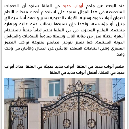
عند البحث عن ملحم
أبواب حديد
حي الملقا ستجد أن الخدمات
المتخصصة في هذا المجال تعتمد على استخدام أحدث معدات اللحام
لضمان أبواب قوية ومتينة. الأبواب الحديدية تعتبر واجهة أساسية لأي
منزل أو مؤسسة، ولهذا فإن تنفيذها يتطلب دقة عالية ومهارة
متقدمة. الملحم المحترف في حي الملقا يقدم لحاماً متقناً باستخدام
أجهزة حديثة تعزز من متانة الباب وتجعله مقاوماً للصدمات والعوامل
الجوية المختلفة. كما يتميز بتوفير تصاميم متنوعة تواكب التطور
العصري وتلبي احتياجات العملاء الباحثين عن الجمال والأمان في وقت
واحد.
ملحم أبواب حديد حي الملقا, أبواب حديد حديثة حي الملقا, حداد أبواب
حديد حي الملقا, أفضل أبواب حديد حي الملقا