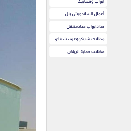
أبواب وشبابيك
أعمال الساندويش بنل
حدادابواب حدادمتنقل
مظلات شينكووغرف شينكو
مظلات حماية الرياض