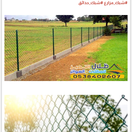
#شبك_مزارع
#شبك_حدائق