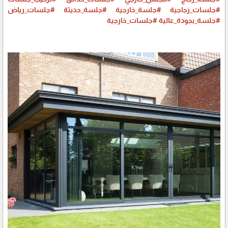
#جلسات_زجاجية
#جلسة_خارجية
#جلسة_حديثة
#جلسات_رياض
#جلسة_بجودة_عالية
#جلسات_خارجية