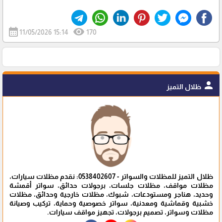
calendar_month
visibility
11/05/2026 15:14
170
person
ظلال التميز
ظلال التميز للمظلات والسواتر - 0538402607: نقدم مظلات سيارات،
مظلات مواقف، مظلات جلسات، برجولات حدائق، سواتر أقمشة
وحديد، هناجر ومستودعات، شبوك، مظلات خارجية وحدائق، مظلات
خشبية وقماشية ومعدنية، سواتر خصوصية وحماية، تركيب وصيانة
مظلات وسواتر، تصميم برجولات، تجهيز مواقف سيارات.